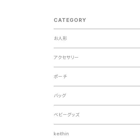
CATEGORY
お人形
うさぎ
アクセサリー
女の子
ブローチ
ポーチ
女の子 着せ替え
ネックレス
バッグ
いぬ
ベビーグッズ
ねこ
スタイ
keithin