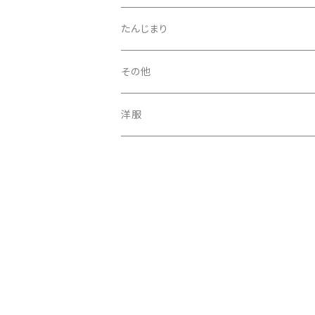
ニギニギ
ヘアゴム
たんじまり
子供服
モビール
その他
マスク
洋服
コースター
スカート
スープマット
ベスト
ランチョンマット
ブラウス
ハンカチ
ワンピース