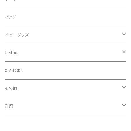
女の子 着せ替え
ネックレス
バッグ
いぬ
ベビーグッズ
ねこ
スタイ
keithin
ニギニギ
ヘアゴム
たんじまり
子供服
モビール
その他
マスク
洋服
コースター
スカート